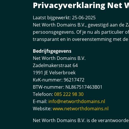
Privacyverklaring Net 
Laatst bijgewerkt: 25-06-2025
Net Worth Domains B.V., gevestigd aan de Z
persoonsgegevens. Of je nu als particulier o
transparant en in overeenstemming met de
Bedrijfsgegevens
Net Worth Domains B.V.
Zadelmakerstraat 64
1991 JE Velserbroek
KvK-nummer: 96217472
BTW-nummer: NL867517463B01
Telefoon:
085 222 98 30
E-mail:
info@networthdomains.nl
Website:
www.networthdomains.nl
Net Worth Domains B.V. is de verantwoordel